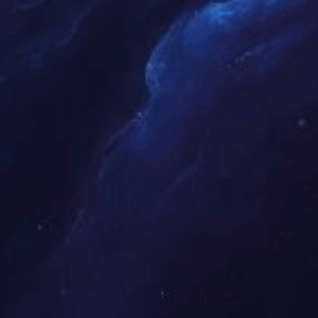
重信用企业