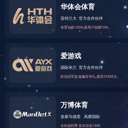
电力工程业绩
水利工程业绩
开云网页版登录入口-开云（中国） 业绩
业绩展示
新闻中心

新闻中心
公司新闻
业内动态
联系我们

联系我们
联系方式
客户留言