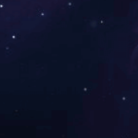
0597-2336139
382955834@qq.com
WEBSITE QR CODE
网站二维码
扫一扫进入网站
微信公众号
扫一扫关注微信公众号
ONLINE MESSAGE
联系方式
留言应用名称：
客户留言