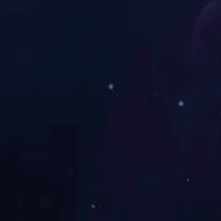
382955834@qq.com
WEBSITE QR CODE
网站二维码
扫一扫进入网站
微信公众号
扫一扫关注微信公众号
ONLINE MESSAGE
联系方式
留言应用名称：
客户留言
描述：