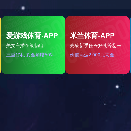
开云网页版登录入口-开云（中国） 业绩
开云网页版登录入口-开云（中国） 业绩