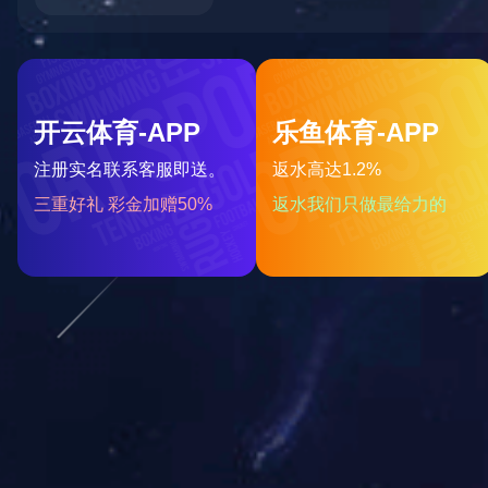
首页
公司简介
荣誉资质
企业资质
企业专利
企业荣誉
企业业绩
市政工程业绩
公路工程业绩
电力工程业绩
水利工程业绩
业绩展示
新闻中心
公司新闻
业内动态
联系我们
联系方式
客户留言

首页
公司简介
荣誉资质

企业资质
企业专利
企业荣誉
企业业绩

市政工程业绩
公路工程业绩
电力工程业绩
水利工程业绩