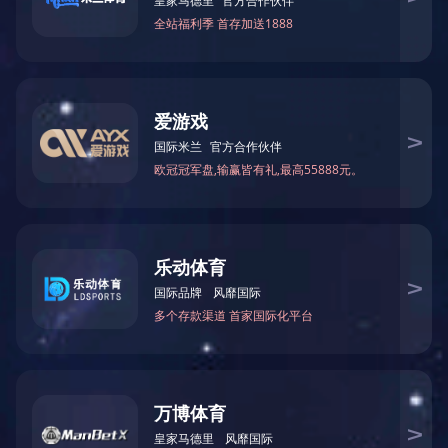
首页
公司简介
荣誉资质
企业资质
企业专利
企业荣誉
企业业绩
市政工程业绩
公路工程业绩
电力工程业绩
水利工程业
绩
开云网页版登录入口-开云（中国） 业绩
业绩展示
新闻中心
公司新闻
业内动态
联系我们
联系方式
客户留言

首页
公司简介
荣誉资质

企业资质
企业专利
企业荣誉
企业业绩
