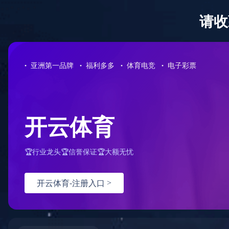
首页
公司简介
荣誉资质

荣誉资质
企业资质
企业专利
企业荣誉
企业业绩

企业业绩
市政工程业绩
公路工程业绩