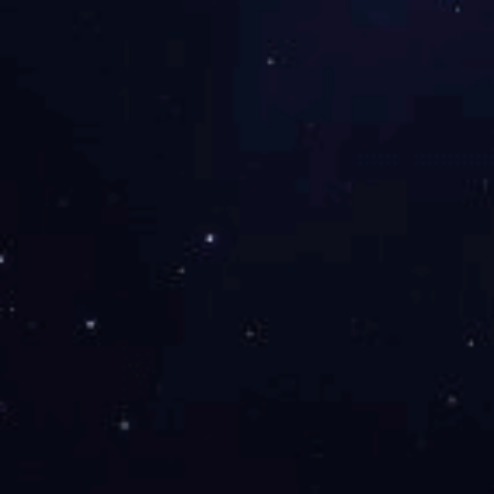
描述：
*
留言内容：
姓名：
性别：
男
女
手机：
电话：
传真：
邮箱：
地址：
邮编：
*
验证码：