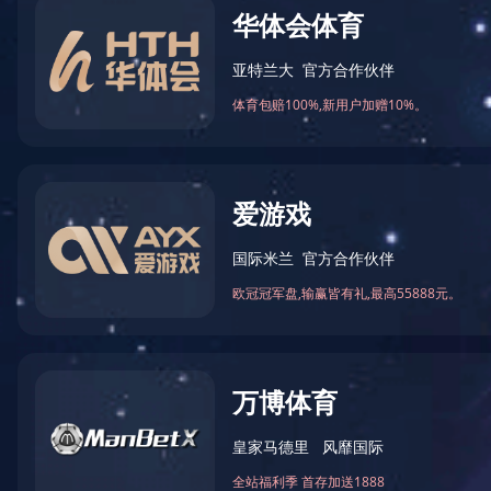
电力工程业绩
水利工程业绩
开云网页版登录入口-开云（中国） 业绩
业绩展示
新闻中心

新闻中心
公司新闻
业内动态
联系我们

联系我们
联系方式
客户留言