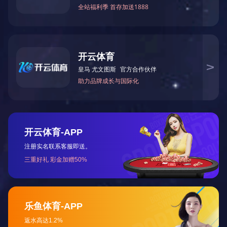
市政工程业绩
公路工程业绩
电力工程业绩
水利工程业
绩
开云网页版登录入口-开云（中国） 业绩
业绩展示
新闻中心

公司新闻
业内动态
联系我们

联系方式
客户留言
企业资质
企业荣誉
企业专利
当前位置：
首页
/
荣誉资质
/
企业荣誉
荣誉