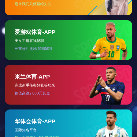
荣誉
荣誉
2016-2017龙岩上守合同重信用企业
荣誉
荣誉
荣誉
荣誉
荣誉
2016-2017年度福建省守合同重信用企业
2018-2019年度福建省守合同重信用企业
2014-2015年度龙岩市守合同重信用企业