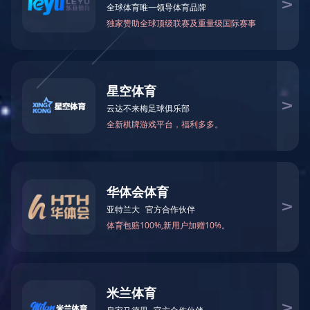
电力工程业绩
水利工程业绩
开云网页版登录入口-开云（中国） 业绩
业绩展示
新闻中心

新闻中心
公司新闻
业内动态
联系我们

联系我们
联系方式
客户留言