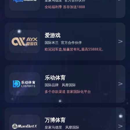
首页
公司简介
荣誉资质
企业资质
企业专利
企业荣誉
企业业绩
市政工程业绩
公路工程业绩
电力工程业绩
水利工程业
绩
开云网页版登录入口-开云（中国） 业绩
业绩展示
新闻中心
公司新闻
业内动态
联系我们
联系方式
客户留言

首页
公司简介
荣誉资质

企业资质
企业专利
企业荣誉
企业业绩
