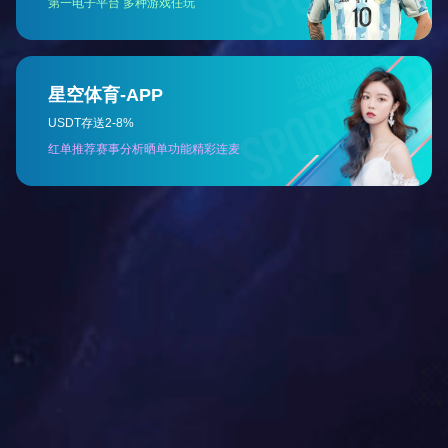
2016-2017年度龙岩市守合同重信用企业
2018-2019龙岩上守合同重信用企业
2013年度龙岩市建筑业先进企业
2014-2015年龙岩市建筑业先进企业
2016-2017年龙岩市建筑业先进企业
2019年度重点建筑企业
2020年度重点建筑企业
2021年度优秀建筑施工企业
水利安全生产标准化
2017年度“纳税大户”称号
2018年度“纳税大户”称号
2019年度“纳税大户”称号