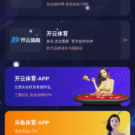
市政工程业绩
公路工程业绩
电力工程业绩
水利工程业
绩
开云网页版登录入口-开云（中国） 业绩
业绩展示
新闻中心

公司新闻
业内动态
联系我们

联系方式
客户留言

市政工程
公路工程
开云网页版登录入口-开云（中国）
当前位置：
首页
/
荣誉资质