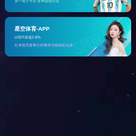
福建省龙岩市新罗区东肖镇龙腾南路14号珠江大厦7层701室
0597-2336139
382955834@qq.com
WEBSITE QR CODE
网站二维码
扫一扫进入网站
微信公众号
扫一扫关注微信公众号
ONLINE MESSAGE
联系方式