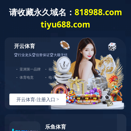
首页
公司简介
荣誉资质

荣誉资质
企业资质
企业专利
企业荣誉
企业业绩

企业业绩
市政工程业绩
公路工程业绩