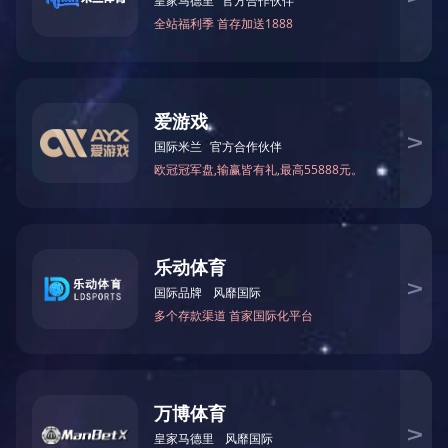
首页
公司简介
荣誉资质
企业资质
企业专利
企业荣誉
企业业绩
市政工程业绩
公路工程业绩
电力工程业绩
水利工程业
绩
开云网页版登录入口-开云（中国） 业绩
业绩展示
新闻中心
公司新闻
业内动态
联系我们
联系方式
客户留言

首页
公司简介
荣誉资质

企业资质
企业专利
企业荣誉
企业业绩
