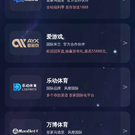
首页
公司简介
荣誉资质
企业资质
企业专利
企业荣誉
企业业绩
市政工程业绩
公路工程业绩
电力工程业绩
水利工程业
绩
开云网页版登录入口-开云（中国） 业绩
业绩展示
新闻中心
公司新闻
业内动态
联系我们
联系方式
客户留言

首页
公司简介
荣誉资质

企业资质
企业专利
企业荣誉
企业业绩
