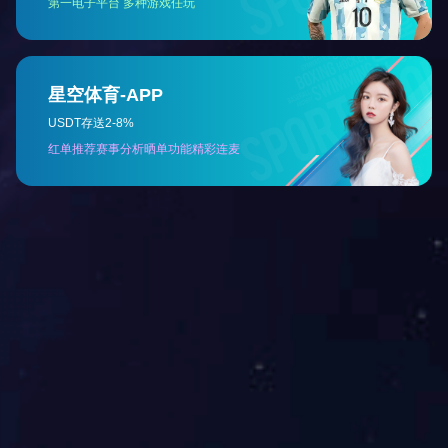
福建省龙岩市新罗区东肖镇龙腾南路14号珠江大厦7层701室
0597-2336139
382955834@qq.com
WEBSITE QR CODE
网站二维码
扫一扫进入网站
微信公众号
扫一扫关注微信公众号
ONLINE MESSAGE
联系方式