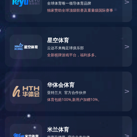
电力工程业绩
水利工程业绩
开云网页版登录入口-开云（中国） 业绩
业绩展示
新闻中心

新闻中心
公司新闻
业内动态
联系我们

联系我们
联系方式
客户留言