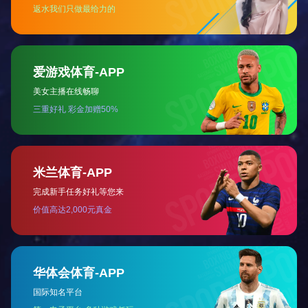
/
企业资质
/
承装电力设施许可证
承装电力设施许可证
工程描述
参数
扫二维码用手机看
未找到相应参数组，请于后台属性模板中添加
上一个
安全生产许可证-2
下一个
地质灾害防治单位资质证书
CONTACT INFORMATION
联系方式