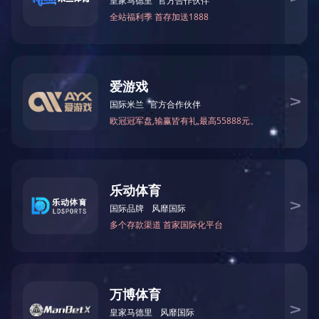
首页
公司简介
荣誉资质
企业资质
企业专利
企业荣誉
企业业绩
市政工程业绩
公路工程业绩
电力工程业绩
水利工程业
绩
开云网页版登录入口-开云（中国） 业绩
业绩展示
新闻中心
公司新闻
业内动态
联系我们
联系方式
客户留言

首页
公司简介
荣誉资质

企业资质
企业专利
企业荣誉
企业业绩
